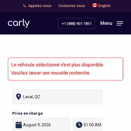
Skip
Appelez-nous
Contactez-nous
English
to
main
Menu
+1 (888) 901 1851
content
Le véhicule sélectionné n’est plus disponible.
Veuillez lancer une nouvelle recherche.
Prise en charge